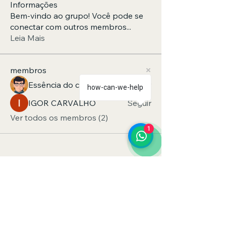
Informações
Bem-vindo ao grupo! Você pode se
conectar com outros membros
...
Leia Mais
membros
Essência do cuidar Home Care
Seguir
how-can-we-help
IGOR CARVALHO
Seguir
Ver todos os membros (2)
1
Home Care