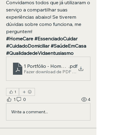
Convidamos todos que já utilizaram o 
serviço a compartilhar suas 
experiências abaixo! Se tiverem 
dúvidas sobre como funciona, me 
perguntem!
#HomeCare #EssenciadoCuidar 
#CuidadoDomiciliar #SaúdeEmCasa 
#QualidadedeVidaentusiasmo
1 Portfólio - Home Care Essência do cuidar
.pdf
Fazer download de PDF • 2.23MB
1
1
0
4
Write a comment...