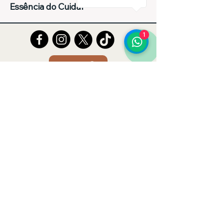
Essência do Cuidar
1
Tell Us
Entre em Contato Conosco
(62)992143224
homecareessenciadocuidar@gmail.com