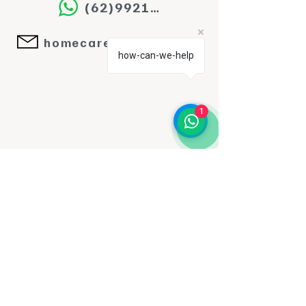
(62)992143224
homecareessenciadocuidar@gmail.com
how-can-we-help
1
Política de Privacidade
Declaração de acessibilidade
Termos e Condições
Política de Reembolso