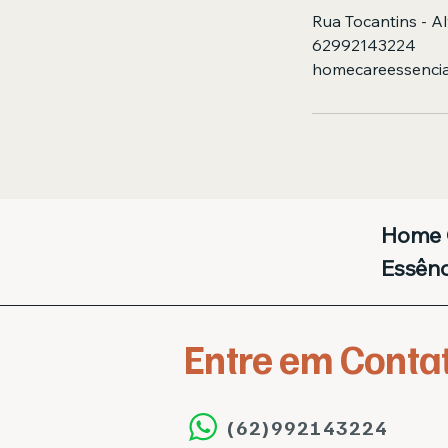
Rua Tocantins - Al
62992143224
homecareessenci
Home 
Essênc
Entre em Conta
l Us
(62)992143224