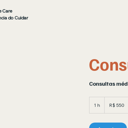
 Care
cia do Cuidar
Cons
Consultas médi
550
Reais
1 h
1
R$ 550
brasileiros