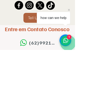
Tell Us
how-can-we-help
Entre em Contato Conosco
1
(62)992143224
homecareessenciadocuidar@gmail.com