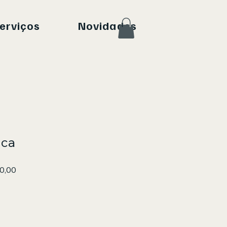
erviços
Novidades
ica
normal
Preço promocional
0,00