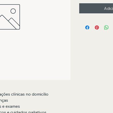
Adic
ações clínicas no domicílio
enças
s e exames
os e cuidados paliativos