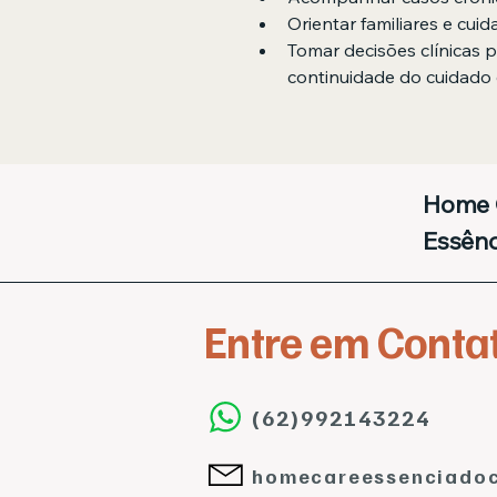
Orientar familiares e cui
Tomar decisões clínicas p
continuidade do cuidado
Home 
Essênc
Entre em Conta
l Us
(62)992143224
homecareessenciado