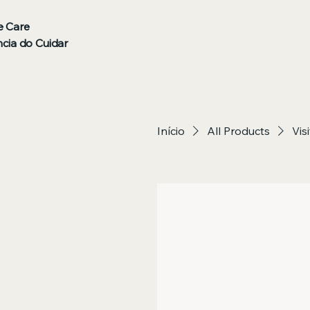
 Care
cia do Cuidar
Início
All Products
Vis